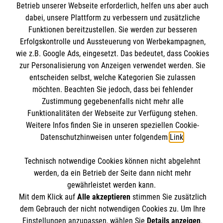
Spenden und Helfen
Betrieb unserer Webseite erforderlich, helfen uns aber auch
Angebote und Leistungen
dabei, unsere Plattform zu verbessern und zusätzliche
Kontakt
Funktionen bereitzustellen. Sie werden zur besseren
Unsere Kurse
Presse und Medien
Erfolgskontrolle und Aussteuerung von Werbekampagnen,
Malteser online
Mitarbeiten
wie z.B. Google Ads, eingesetzt. Das bedeutet, dass Cookies
Transparenz
Über uns
zur Personalisierung von Anzeigen verwendet werden. Sie
Impressum
entscheiden selbst, welche Kategorien Sie zulassen
Malteserorden
Datenschutz
möchten. Beachten Sie jedoch, dass bei fehlender
Malteser Jugend
Bankverbindung
Zustimmung gegebenenfalls nicht mehr alle
Malteser International
Funktionalitäten der Webseite zur Verfügung stehen.
Weitere Infos finden Sie in unseren speziellen Cookie-
Mediathek
Empfänger: Malteser Hilfsdienst gGmbH
Datenschutzhinweisen unter folgendem
Link
.
Sharepoint
IBAN: DE0937 02050 0000 2401205
Soziale Netzwerke
Technisch notwendige Cookies können nicht abgelehnt
BIC: BFSWDE33XX
werden, da ein Betrieb der Seite dann nicht mehr
gewährleistet werden kann.
Mit dem Klick auf
Alle akzeptieren
stimmen Sie zusätzlich
Der Malteser Hilfsdienst e.V. ist als eingetragene
dem Gebrauch der nicht notwendigen Cookies zu. Um Ihre
gemeinnützige Organisation von der Körperschaft- und
Einstellungen anzupassen, wählen Sie
Details anzeigen
.