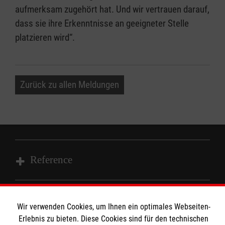
aufmerksam zugehört hat. Und wir vertrauen darauf,
dass sie ihre Erkenntnisse an geeigneter Stelle
platzieren wird“.
Zurück zu allen Meldungen
Reference
Wir Malteser
Wir verwenden Cookies, um Ihnen ein optimales Webseiten-
Informationen
Erlebnis zu bieten. Diese Cookies sind für den technischen