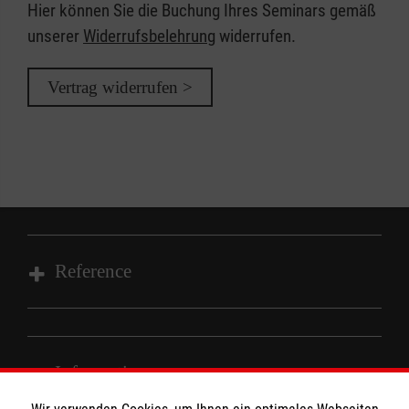
Hier können Sie die Buchung Ihres Seminars gemäß
unserer
Widerrufsbelehrung
widerrufen.
Vertrag widerrufen >
Reference
Wir Malteser
Informationen
Spenden und Helfen