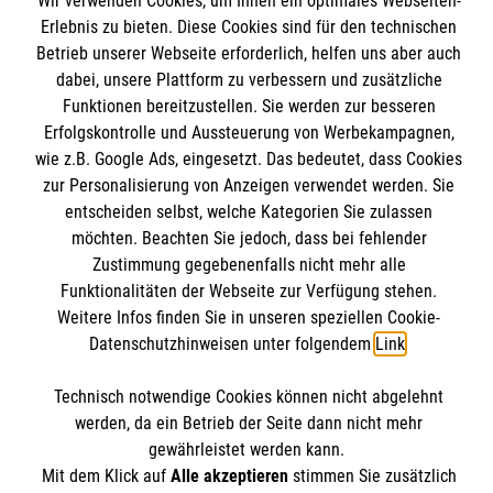
Wir verwenden Cookies, um Ihnen ein optimales Webseiten-
Angebote und Leistungen
Erlebnis zu bieten. Diese Cookies sind für den technischen
Kontakt
Unsere Kurse
Betrieb unserer Webseite erforderlich, helfen uns aber auch
Presse und Medien
Malteser online
dabei, unsere Plattform zu verbessern und zusätzliche
Mitarbeiten
Transparenz
Funktionen bereitzustellen. Sie werden zur besseren
Über uns
Erfolgskontrolle und Aussteuerung von Werbekampagnen,
Impressum
Malteserorden
wie z.B. Google Ads, eingesetzt. Das bedeutet, dass Cookies
Datenschutz
zur Personalisierung von Anzeigen verwendet werden. Sie
Malteser Jugend
Bankverbindung
entscheiden selbst, welche Kategorien Sie zulassen
Malteser International
möchten. Beachten Sie jedoch, dass bei fehlender
Mediathek
Zustimmung gegebenenfalls nicht mehr alle
Empfänger: Malteser Hilfsdienst gGmbH
Funktionalitäten der Webseite zur Verfügung stehen.
Sharepoint
IBAN: DE0937 02050 0000 2401205
Weitere Infos finden Sie in unseren speziellen Cookie-
Soziale Netzwerke
Datenschutzhinweisen unter folgendem
Link
.
BIC: BFSWDE33XX
Technisch notwendige Cookies können nicht abgelehnt
Der Malteser Hilfsdienst e.V. ist als eingetragene
werden, da ein Betrieb der Seite dann nicht mehr
gewährleistet werden kann.
gemeinnützige Organisation von der Körperschaft- und
Mit dem Klick auf
Alle akzeptieren
stimmen Sie zusätzlich
Gewerbesteuer befreit.