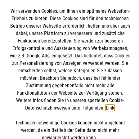
Wir Malteser
Wir verwenden Cookies, um Ihnen ein optimales Webseiten-
Erlebnis zu bieten. Diese Cookies sind für den technischen
Informationen
Betrieb unserer Webseite erforderlich, helfen uns aber auch
Spenden und Helfen
dabei, unsere Plattform zu verbessern und zusätzliche
Angebote und Leistungen
Funktionen bereitzustellen. Sie werden zur besseren
Kontakt
Unsere Kurse
Erfolgskontrolle und Aussteuerung von Werbekampagnen,
Presse und Medien
Malteser online
Mitarbeiten
wie z.B. Google Ads, eingesetzt. Das bedeutet, dass Cookies
Transparenz
zur Personalisierung von Anzeigen verwendet werden. Sie
Über uns
entscheiden selbst, welche Kategorien Sie zulassen
Impressum
Malteserorden
möchten. Beachten Sie jedoch, dass bei fehlender
Datenschutz
Zustimmung gegebenenfalls nicht mehr alle
Malteser Jugend
Bankverbindung
Funktionalitäten der Webseite zur Verfügung stehen.
Malteser International
Weitere Infos finden Sie in unseren speziellen Cookie-
Mediathek
Datenschutzhinweisen unter folgendem
Link
.
Empfänger: Malteser Hilfsdienst gGmbH
Sharepoint
IBAN: DE0937 02050 0000 2401205
Soziale Netzwerke
Technisch notwendige Cookies können nicht abgelehnt
BIC: BFSWDE33XX
werden, da ein Betrieb der Seite dann nicht mehr
gewährleistet werden kann.