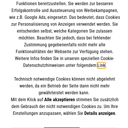
Kontakt
Funktionen bereitzustellen. Sie werden zur besseren
Unsere Kurse
Erfolgskontrolle und Aussteuerung von Werbekampagnen,
Presse und Medien
Malteser online
Mitarbeiten
wie z.B. Google Ads, eingesetzt. Das bedeutet, dass Cookies
Transparenz
Über uns
zur Personalisierung von Anzeigen verwendet werden. Sie
Impressum
entscheiden selbst, welche Kategorien Sie zulassen
Malteserorden
möchten. Beachten Sie jedoch, dass bei fehlender
Datenschutz
Malteser Jugend
Zustimmung gegebenenfalls nicht mehr alle
Bankverbindung
Funktionalitäten der Webseite zur Verfügung stehen.
Malteser International
Weitere Infos finden Sie in unseren speziellen Cookie-
Mediathek
Datenschutzhinweisen unter folgendem
Link
.
Empfänger: Malteser Hilfsdienst gGmbH
Sharepoint
IBAN: DE0937 02050 0000 2401205
Soziale Netzwerke
Technisch notwendige Cookies können nicht abgelehnt
BIC: BFSWDE33XX
werden, da ein Betrieb der Seite dann nicht mehr
gewährleistet werden kann.
Mit dem Klick auf
Alle akzeptieren
stimmen Sie zusätzlich
Der Malteser Hilfsdienst e.V. ist als eingetragene
dem Gebrauch der nicht notwendigen Cookies zu. Um Ihre
gemeinnützige Organisation von der Körperschaft- und
Einstellungen anzupassen, wählen Sie
Details anzeigen
.
Gewerbesteuer befreit.