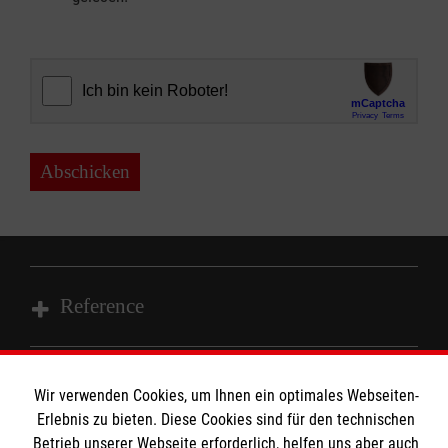
Abschicken
Reference
Wir Malteser
Wir verwenden Cookies, um Ihnen ein optimales Webseiten-
Informationen
Erlebnis zu bieten. Diese Cookies sind für den technischen
Spenden und Helfen
Betrieb unserer Webseite erforderlich, helfen uns aber auch