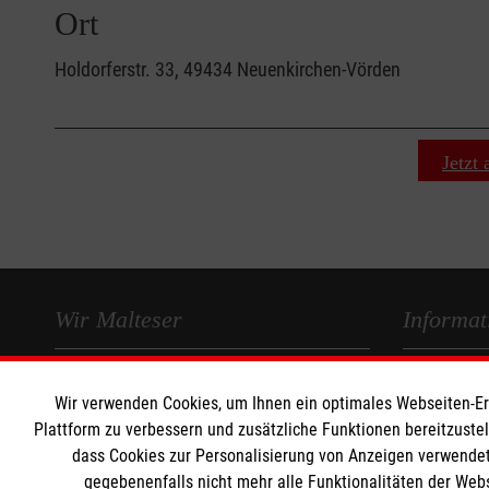
Ort
Holdorferstr. 33, 49434 Neuenkirchen-Vörden
Jetzt
Wir Malteser
Informat
Spenden und Helfen
Kontakt
Wir verwenden Cookies, um Ihnen ein optimales Webseiten-Erle
Angebote und Leistungen
Impressum
Plattform zu verbessern und zusätzliche Funktionen bereitzuste
Unsere Kurse
Datenschut
dass Cookies zur Personalisierung von Anzeigen verwendet
Mitarbeiten
gegebenenfalls nicht mehr alle Funktionalitäten der Web