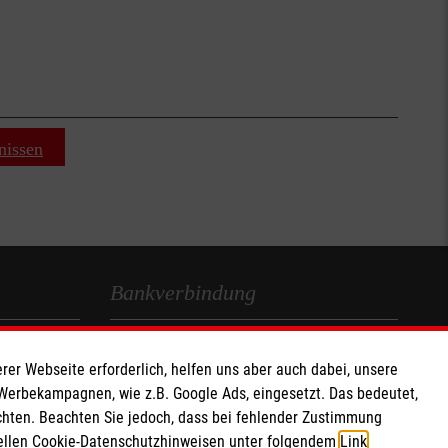
nissen
Bankverbindung
Empfänger: Malteser Hilfsdienst gGmbH
rer Webseite erforderlich, helfen uns aber auch dabei, unsere
IBAN: DE0937 02050 0000 2401205
 Werbekampagnen, wie z.B. Google Ads, eingesetzt. Das bedeutet,
BIC: BFSWDE33XX
chten. Beachten Sie jedoch, dass bei fehlender Zustimmung
ziellen Cookie-Datenschutzhinweisen unter folgendem
Link
.