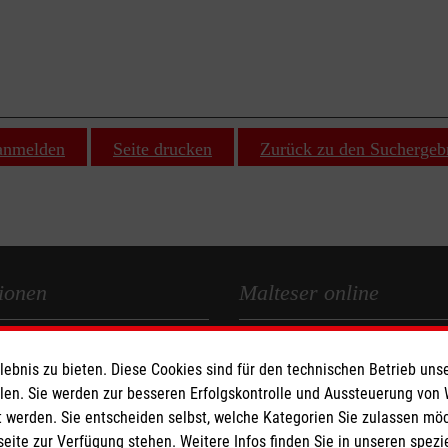
 anmelden
Seite drucken
Zurück zu den Suchergeb
ionen
Malteser online
Malteserorden
bnis zu bieten. Diese Cookies sind für den technischen Betrieb unse
Malteser Jugend
llen. Sie werden zur besseren Erfolgskontrolle und Aussteuerung von
z
Malteser International
 werden. Sie entscheiden selbst, welche Kategorien Sie zulassen mö
Sharepoint
seite zur Verfügung stehen. Weitere Infos finden Sie in unseren spe