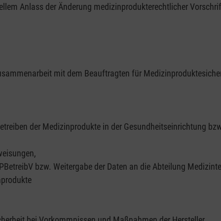
ellem Anlass der Änderung medizinprodukterechtlicher Vorschri
usammenarbeit mit dem Beauftragten für Medizinproduktesicher
treiben der Medizinprodukte in der Gesundheitseinrichtung bzw
weisungen,
BetreibV bzw. Weitergabe der Daten an die Abteilung Medizinte
nprodukte
icherheit bei Vorkommnissen und Maßnahmen der Hersteller