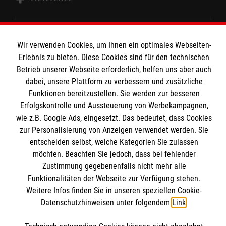
Wir Malteser
Wir verwenden Cookies, um Ihnen ein optimales Webseiten-
Informationen
Erlebnis zu bieten. Diese Cookies sind für den technischen
Spenden und Helfen
Betrieb unserer Webseite erforderlich, helfen uns aber auch
Angebote und Leistungen
dabei, unsere Plattform zu verbessern und zusätzliche
Kontakt
Funktionen bereitzustellen. Sie werden zur besseren
Unsere Kurse
Presse und Medien
Erfolgskontrolle und Aussteuerung von Werbekampagnen,
Malteser online
Mitarbeiten
wie z.B. Google Ads, eingesetzt. Das bedeutet, dass Cookies
Transparenz
Über uns
zur Personalisierung von Anzeigen verwendet werden. Sie
Impressum
entscheiden selbst, welche Kategorien Sie zulassen
Malteserorden
Datenschutz
möchten. Beachten Sie jedoch, dass bei fehlender
Malteser Jugend
Bankverbindung
Zustimmung gegebenenfalls nicht mehr alle
Malteser International
Funktionalitäten der Webseite zur Verfügung stehen.
Weitere Infos finden Sie in unseren speziellen Cookie-
Mediathek
Empfänger: Malteser Hilfsdienst gGmbH
Datenschutzhinweisen unter folgendem
Link
.
Sharepoint
IBAN: DE0937 02050 0000 2401205
Soziale Netzwerke