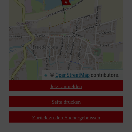
©
OpenStreetMap
contributors.
Jetzt anmelden
+
−
Seite drucken
⇧
Zurück zu den Suchergebnissen