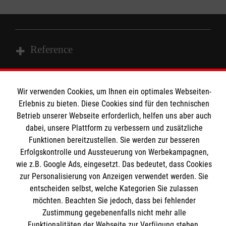
Reference
Wir Malteser
Wir verwenden Cookies, um Ihnen ein optimales Webseiten-
Erlebnis zu bieten. Diese Cookies sind für den technischen
Informationen
Betrieb unserer Webseite erforderlich, helfen uns aber auch
Spenden und Helfen
dabei, unsere Plattform zu verbessern und zusätzliche
Angebote und Leistungen
Funktionen bereitzustellen. Sie werden zur besseren
Kontakt
Unsere Kurse
Erfolgskontrolle und Aussteuerung von Werbekampagnen,
Presse und Medien
Malteser online
Mitarbeiten
wie z.B. Google Ads, eingesetzt. Das bedeutet, dass Cookies
Transparenz
zur Personalisierung von Anzeigen verwendet werden. Sie
Über uns
Impressum
entscheiden selbst, welche Kategorien Sie zulassen
Malteserorden
möchten. Beachten Sie jedoch, dass bei fehlender
Datenschutz
Zustimmung gegebenenfalls nicht mehr alle
Malteser Jugend
Bankverbindung
Funktionalitäten der Webseite zur Verfügung stehen.